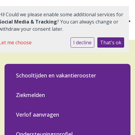
Hi! Could we please enable some additional services for
Social Media & Tracking
? You can always change or
withdraw your consent later.
Aanmelden leerlingen
Let me choose
I decline
That's ok
Wie zijn wij?
Ouders
Schooltijden en vakantierooster
Praktische informatie
Ziekmelden
Quadraten
Aanmelden
Verlof aanvragen
Contact
Ondersteuningsprofiel