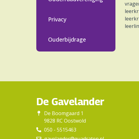
vrage
leerkr
leerkr
Privacy
leerl
Ouderbijdrage
De Gavelander
De Boomgaard 1
9828 RC Oostwold
050 - 5515463
gavelander@quadraten.nl