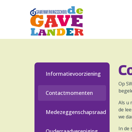
Aanmelden leerlingen
Wie zijn wij?
C
Ouders
Informatievoorziening
Praktische informatie
Op SW
begel
Contactmomenten
Quadraten
Als u 
de le
Aanmelden
Medezeggenschapsraad
we da
Contact
In de
Ouderraadvereniging